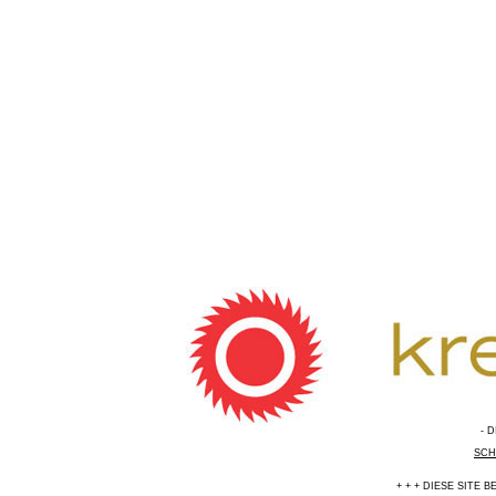
- 
SCH
+ + + DIESE SITE 